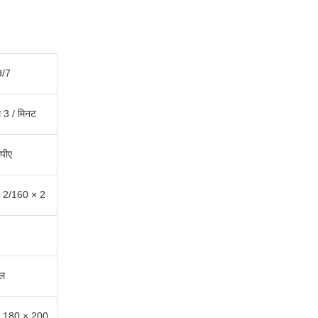
9/7
 3 / मिनट
पीए
 2/160 × 2
ल
 180 × 200