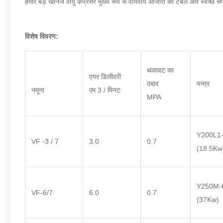
हमारे बड़े खनिज वायु कंप्रेसर मुख्य रूप से वायवीय औजारों को टेबल और स्वच्छ सं
विशेष विवरण:
थकावट का
एयर डिलीवरी
दबाव
यन्त्र
नमूना
एम 3 / मिनट
MPA
Y200L1-
VF -3 / 7
3.0
0.7
(18.5Kw
Y250M-6
VF-6/7
6.0
0.7
(37Kw)