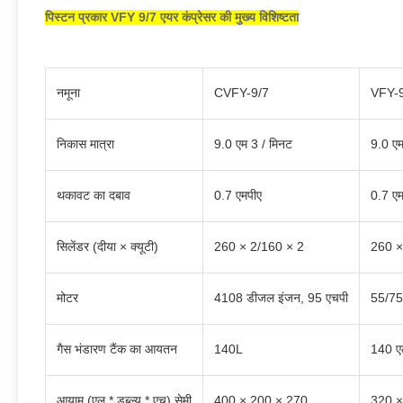
पिस्टन प्रकार VFY 9/7 एयर कंप्रेसर की मुख्य विशिष्टता
नमूना
CVFY-9/7
VFY-
निकास मात्रा
9.0 एम 3 / मिनट
9.0 एम
थकावट का दबाव
0.7 एमपीए
0.7 एम
सिलेंडर (दीया × क्यूटी)
260 × 2/160 × 2
260 ×
मोटर
4108 डीजल इंजन, 95 एचपी
55/75
गैस भंडारण टैंक का आयतन
140L
140 ए
आयाम (एल * डब्ल्यू * एच) सेमी
400 × 200 × 270
320 ×