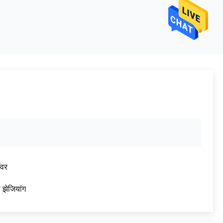
ॉवर
 झेजियांग