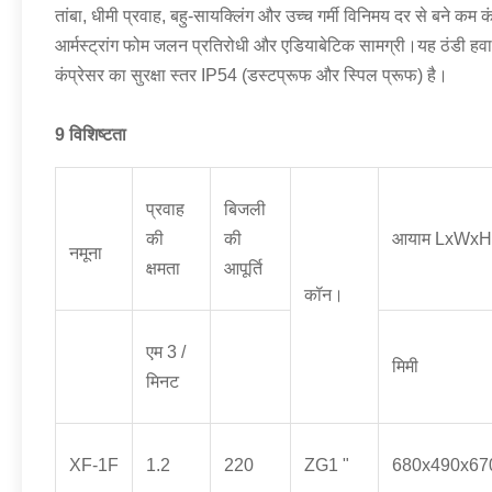
तांबा, धीमी प्रवाह, बहु-सायक्लिंग और उच्च गर्मी विनिमय दर से बने 
आर्मस्ट्रांग फोम जलन प्रतिरोधी और एडियाबेटिक सामग्री।यह ठंडी ह
कंप्रेसर का सुरक्षा स्तर IP54 (डस्टप्रूफ और स्पिल प्रूफ) है।
9 विशिष्टता
प्रवाह
बिजली
की
की
आयाम LxWxH
नमूना
क्षमता
आपूर्ति
कॉन।
एम 3 /
मिमी
मिनट
XF-1F
1.2
220
ZG1 "
680x490x67