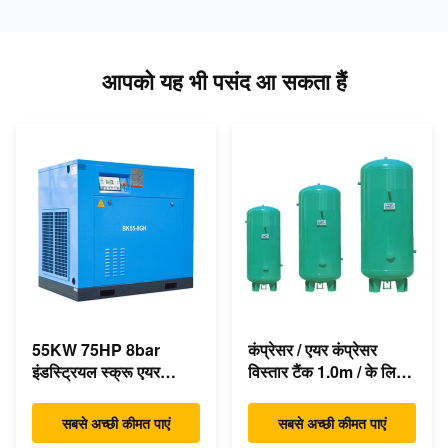
आपको यह भी पसंद आ सकता हैं
55KW 75HP 8bar
कंप्रेसर / एयर कंप्रेसर
इंडस्ट्रियल स्क्रू एयर
विस्तार टैंक 1.0m / के लिए
कंप्रेसर 350cfm
बुद्धिमान वायु रिसीवर
एसिंक्रोनस डायरेक्ट ड्राइव
सबसे अच्छी कीमत पाएं
सबसे अच्छी कीमत पाएं