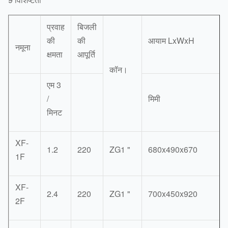
प्रवाह
बिजली
की
की
आयाम LxWxH
नमूना
क्षमता
आपूर्ति
कॉन।
एम 3
/
मिमी
मिनट
XF-
1.2
220
ZG1 "
680x490x670
1F
XF-
2.4
220
ZG1 "
700x450x920
2F