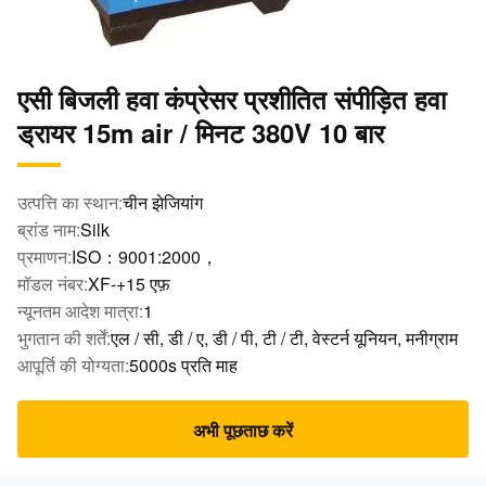
एसी बिजली हवा कंप्रेसर प्रशीतित संपीड़ित हवा
ड्रायर 15m air / मिनट 380V 10 बार
उत्पत्ति का स्थान:
चीन झेजियांग
ब्रांड नाम:
Silk
प्रमाणन:
ISO：9001:2000，
मॉडल नंबर:
XF-+15 एफ़
न्यूनतम आदेश मात्रा:
1
भुगतान की शर्तें:
एल / सी, डी / ए, डी / पी, टी / टी, वेस्टर्न यूनियन, मनीग्राम
आपूर्ति की योग्यता:
5000s प्रति माह
अभी पूछताछ करें