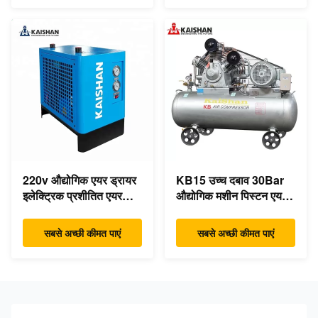
220v औद्योगिक एयर ड्रायर
KB15 उच्च दबाव 30Bar
इलेक्ट्रिक प्रशीतित एयर
औद्योगिक मशीन पिस्टन एयर
संपीड़ित ड्रायर
कंप्रेसर 15kw 20hp कम
शोर:
सबसे अच्छी कीमत पाएं
सबसे अच्छी कीमत पाएं