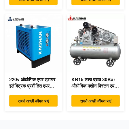
220v औद्योगिक एयर ड्रायर
KB15 उच्च दबाव 30Bar
इलेक्ट्रिक प्रशीतित एयर
औद्योगिक मशीन पिस्टन एयर
संपीड़ित ड्रायर
कंप्रेसर 15kw 20hp कम
शोर:
सबसे अच्छी कीमत पाएं
सबसे अच्छी कीमत पाएं