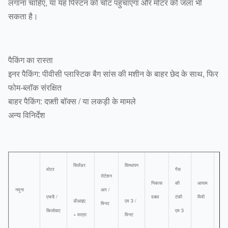
लगाना चाहिए, या यह पिस्टन को चोट पहुंचाएगा और मोटर को जला भी
सकता है।
पैकिंग का रास्ता
इनर पैकिंग: पीवीसी प्लास्टिक बैग सांस की मशीन के बाहर छेद के साथ, फिर
फोम-ब्लॉक संरक्षित
बाहर पैकिंग: दफ़्ती बॉक्स / या लकड़ी के मामले
अन्य विनिर्देश
सिलेंडर
विस्थापन
मोटर
गैस
रोटेशन
निकास
की
आयाम
वजन
नमूना
आर /
एचपी /
दबाव
टंकी
मिमी
किलो
डीआइए
एम 3 /
मिनट
किलोवाट
एम 3
× मात्रा
मिनट