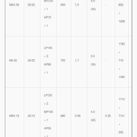
MP120
4.0
KBH-35
30/22
650
1.5
-
892
880
× 1
(40)
×
HP70
1268
× 1
1780
LP155
×
× 2
3.0
KB-35
30/22
700
1.7
-
715
720
HP80
(30)
×
× 1
1390
LP120
1710
× 2
×
MP100
4.0
KBH-15
20/15
680
0.95
0.35
7101
650
× 1
(40)
×
HP55
250
× 1