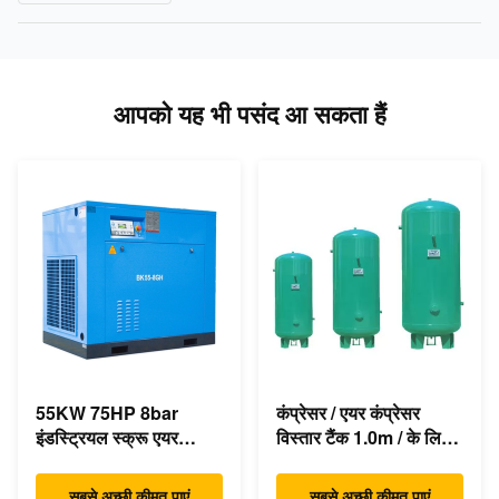
आपको यह भी पसंद आ सकता हैं
55KW 75HP 8bar
कंप्रेसर / एयर कंप्रेसर
इंडस्ट्रियल स्क्रू एयर
विस्तार टैंक 1.0m / के लिए
कंप्रेसर 350cfm
बुद्धिमान वायु रिसीवर
एसिंक्रोनस डायरेक्ट ड्राइव
सबसे अच्छी कीमत पाएं
सबसे अच्छी कीमत पाएं