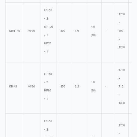
LP155
1750
× 2
×
MP120
4.0
KBH -45
40/30
800
1.9
-
890
890
× 1
(40)
×
HP70
1268
× 1
1780
LP155
×
× 2
3.0
KB-45
40/30
850
2.2
-
715
720
HP80
(30)
×
× 1
1390
LP155
1750
× 2
×