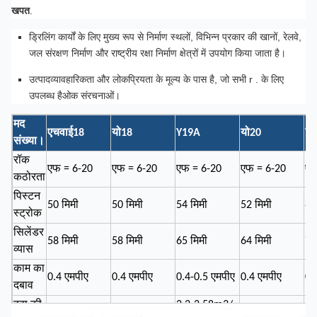
खपत
.
ड्रिलिंग कार्यों के लिए मुख्य रूप से निर्माण स्थलों, विभिन्न प्रकार की खानों, रेलवे,
जल संरक्षण निर्माण और राष्ट्रीय रक्षा निर्माण क्षेत्रों में उपयोग किया जाता है।
उत्पाद
व्यावहारिकता और लोकप्रियता के मूल्य के पास है, जो सभी r . के लिए
उपलब्ध है
ओक संरचनाओं।
मद
एचवाई18
यो18
Y19A
यो20
YT
संख्या।
रॉक
एफ = 6-20
एफ = 6-20
एफ = 6-20
एफ = 6-20
एफ
कठोरता
पिस्टन
50 मिमी
50 मिमी
54 मिमी
52 मिमी
64
स्ट्रोक
सिलेंडर
58 मिमी
58 मिमी
65 मिमी
64 मिमी
70
व्यास
काम का
0.4 एमपीए
0.4 एमपीए
0.4-0.5 एमपीए
0.4 एमपीए
0.
दबाव
हवा की
2.2-2.58m3/
1.4m3/मिनट
1.4m3/मिनट
1.7m3/मिनट
2.