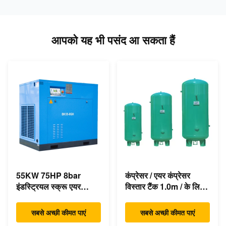
आपको यह भी पसंद आ सकता हैं
55KW 75HP 8bar
कंप्रेसर / एयर कंप्रेसर
इंडस्ट्रियल स्क्रू एयर
विस्तार टैंक 1.0m / के लिए
कंप्रेसर 350cfm
बुद्धिमान वायु रिसीवर
एसिंक्रोनस डायरेक्ट ड्राइव
सबसे अच्छी कीमत पाएं
सबसे अच्छी कीमत पाएं