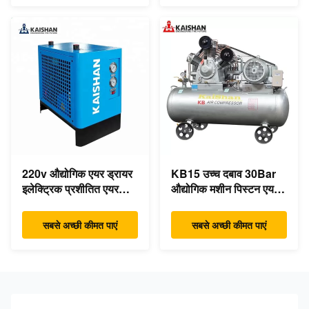
220v औद्योगिक एयर ड्रायर
KB15 उच्च दबाव 30Bar
इलेक्ट्रिक प्रशीतित एयर
औद्योगिक मशीन पिस्टन एयर
संपीड़ित ड्रायर
कंप्रेसर 15kw 20hp कम
शोर:
सबसे अच्छी कीमत पाएं
सबसे अच्छी कीमत पाएं