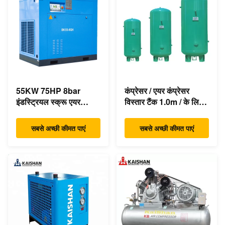
55KW 75HP 8bar
कंप्रेसर / एयर कंप्रेसर
इंडस्ट्रियल स्क्रू एयर
विस्तार टैंक 1.0m / के लिए
कंप्रेसर 350cfm
बुद्धिमान वायु रिसीवर
एसिंक्रोनस डायरेक्ट ड्राइव
सबसे अच्छी कीमत पाएं
सबसे अच्छी कीमत पाएं