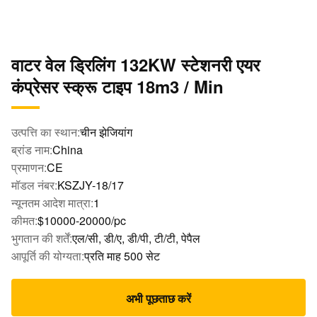
वाटर वेल ड्रिलिंग 132KW स्टेशनरी एयर
कंप्रेसर स्क्रू टाइप 18m3 / Min
उत्पत्ति का स्थान:
चीन झेजियांग
ब्रांड नाम:
China
प्रमाणन:
CE
मॉडल नंबर:
KSZJY-18/17
न्यूनतम आदेश मात्रा:
1
कीमत:
$10000-20000/pc
भुगतान की शर्तें:
एल/सी, डी/ए, डी/पी, टी/टी, पेपैल
आपूर्ति की योग्यता:
प्रति माह 500 सेट
अभी पूछताछ करें