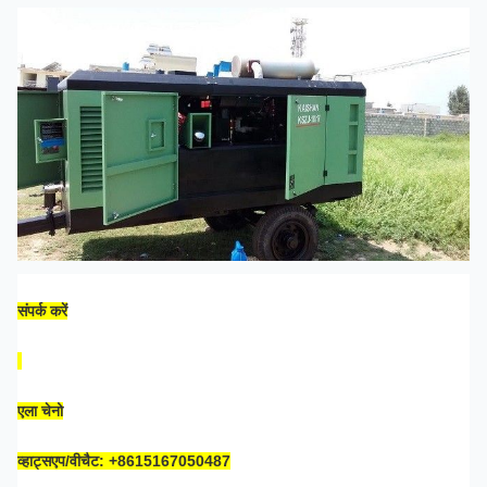
संपर्क करें
एला चेनो
व्हाट्सएप/वीचैट: +8615167050487