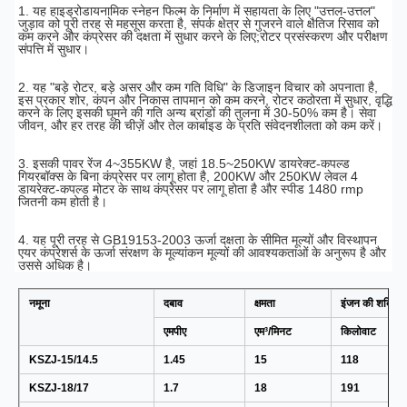
1. यह हाइड्रोडायनामिक स्नेहन फिल्म के निर्माण में सहायता के लिए "उत्तल-उत्तल" 
जुड़ाव को पूरी तरह से महसूस करता है, संपर्क क्षेत्र से गुजरने वाले क्षैतिज रिसाव को 
कम करने और कंप्रेसर की दक्षता में सुधार करने के लिए;रोटर प्रसंस्करण और परीक्षण 
संपत्ति में सुधार।
2. यह "बड़े रोटर, बड़े असर और कम गति विधि" के डिजाइन विचार को अपनाता है, 
इस प्रकार शोर, कंपन और निकास तापमान को कम करने, रोटर कठोरता में सुधार, वृद्धि 
करने के लिए इसकी घूमने की गति अन्य ब्रांडों की तुलना में 30-50% कम है। सेवा 
जीवन, और हर तरह की चीज़ें और तेल कार्बाइड के प्रति संवेदनशीलता को कम करें।
3. इसकी पावर रेंज 4~355KW है, जहां 18.5~250KW डायरेक्ट-कपल्ड 
गियरबॉक्स के बिना कंप्रेसर पर लागू होता है, 200KW और 250KW लेवल 4 
डायरेक्ट-कपल्ड मोटर के साथ कंप्रेसर पर लागू होता है और स्पीड 1480 rmp 
जितनी कम होती है।
4. यह पूरी तरह से GB19153-2003 ऊर्जा दक्षता के सीमित मूल्यों और विस्थापन 
एयर कंप्रेशर्स के ऊर्जा संरक्षण के मूल्यांकन मूल्यों की आवश्यकताओं के अनुरूप है और 
उससे अधिक है।
नमूना
दबाव
क्षमता
इंजन की शक्ति
एमपीए
एम³/मिनट
किलोवाट
KSZJ-15/14.5
1.45
15
118
KSZJ-18/17
1.7
18
191