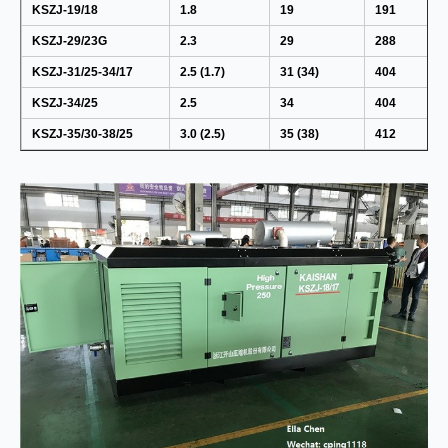
KSZJ-19/18
1.8
19
191
KSZJ-29/23G
2.3
29
288
KSZJ-31/25-34/17
2.5 (1.7)
31 (34)
404
KSZJ-34/25
2.5
34
404
KSZJ-35/30-38/25
3.0 (2.5)
35 (38)
412