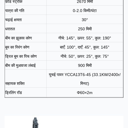
फ़ीड स्ट्रोक
2670 मिमी
यात्रा की गति
0-2.0 किमी/घंटा
चढ़ाई क्षमता
30°
धरातल
250 मिमी
बीम का झुकाव कोण
नीचे: 145°, ऊपर: 55°, कुल: 190°
बूम का स्विंग कोण
बाएँ: 100°, दाएँ: 45°, कुल: 145°
ड्रिल बूम का पिच कोण
नीचे: 50°, ऊपर: 25°, कुल: 75°
बीम की मुआवजा लंबाई
900 मिमी
यूचई पावर YCCA13T6-45 (33.1KW/2400r/
सहायक शक्ति
मिनट)
ड्रिलिंग रॉड
Φ60×2m
डीटीएच हथौड़ा
एल3
हवा की खपत
7-15m3/मिनट
क्षैतिज छेद की अधिकतम
2650 मिमी