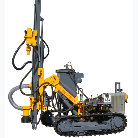
ऊंचाई
क्षैतिज छेद की न्यूनतम ऊंचाई
660 मिमी