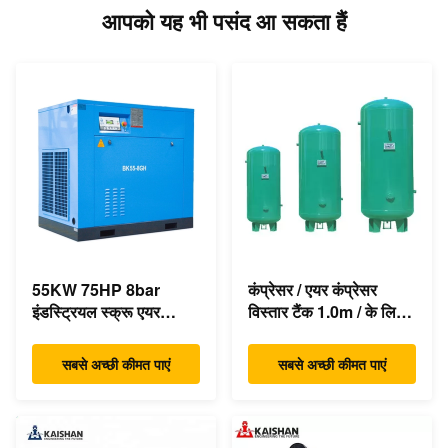
आपको यह भी पसंद आ सकता हैं
55KW 75HP 8bar
कंप्रेसर / एयर कंप्रेसर
इंडस्ट्रियल स्क्रू एयर
विस्तार टैंक 1.0m / के लिए
कंप्रेसर 350cfm
बुद्धिमान वायु रिसीवर
एसिंक्रोनस डायरेक्ट ड्राइव
सबसे अच्छी कीमत पाएं
सबसे अच्छी कीमत पाएं