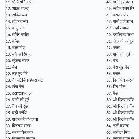
11. पोजिशनिंग पिन
45. पानी इंजेक्शन वाल
12. शाफ़्ट पकड़
46. ​​स्टील स्नैप रिंग
13. सर्पिल छड़
47. वसंत कवर
14. टॉवर वसंत
48. पानी इंजेक्शन वाल
15. वायु अंत
49. सही संभाल
16. टर्निंग स्लीव
50. प्लास्टिक संभाल
17. ब्रैड
51. सील की अंगूठी
18. वसंत पैड
52. वसंत
19. ब्रेज़्ड स्प्रिंग
53. पानी की सुई ग्रंथि
20. ब्रेज़्ड बोल्ट
54. पैड
21. बेश
55. गैस सुई पैड
22. तले हुए मेवे
56. वसंत
23. गैर-मेटैलिक हेक्स नट
57. पिन पिन करना
24. लंबा पेंच
58. रिंग सील
25. contorl वाल्व
59. पैड
26. पानी की सुई
60. ओ-स्ट्रिंग सील
27. गैस की सुई
61. ओ-स्ट्रिंग सील
28. बड़ी ग्रंथि
62. ओ-स्ट्रिंग सील
29. शरीर को संभालना
63. ओ-स्ट्रिंग सील
30. विस्तार वाल्व
64. नली दबाना
31. दबाव नियामक
65. लचीला पिन